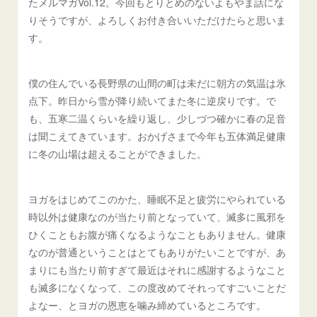
たメルマガVol.12。今回もとりとめのないよもやま話にな
りそうですが、よろしくお付き合いいただけたらと思いま
す。
僕の住んでいる長野県の山間の町は未だに朝方の気温は氷
点下。昨日から雪が降り続いてまた冬に逆戻りです。で
も、五寒二温くらいを繰り返し、少しづつ確かに春の足音
は聞こえてきています。おかげさまで今年も五体満足健康
に冬の山場は超えることができました。
ヨガをはじめてこのかた、睡眠不足と疲労にやられている
時以外は健康なのが当たり前となっていて、滅多に風邪を
ひくこともお腹が痛くなるようなこともありません。健康
なのが普通ということはとてもありがたいことですが、あ
まりにも当たり前すぎて最近はそれに感謝するようなこと
も滅多になくなって、この度改めてそれってすごいことだ
よなー、とヨガの恩恵を噛み締めているところです。