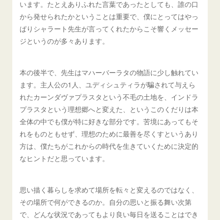
います。たとえありふれた言葉であったとしても、誰の口
から発せられたかということは重要で、僕にとってはやっ
ぱりシャラート先生が言ってくれたからこそ響くメッセー
ジというのが多々あります。
本の後半で、先生はマハーバーラタの物語に少し触れてい
ます。主人公の1人、ユディシュティラが騙されて与えら
れたカーンダヴァプラスタという不毛の土地を、インドラ
プラスタという理想郷へと変えた、というこのくだりは本
全体の中でも僕が特に好きな部分です。苦境にあってもそ
れをものともせず、理想のために最善を尽くすというあり
方は、僕たちがこれからの時代を生きていくために決定的
なヒントだと思っています。
思い描く暮らしを求めて場所を転々と変えるのではなく、
その場所で何ができるのか。自分の思いと振る舞い次第
で、どんな状況であってもより良い毎日を送ることはでき