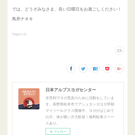
では、どうぞみなさま、良い日曜日をお過ごしください！
鳥井ナオキ
Yoga
(
113
)
日本アルプスヨガセンター
非営利でヨガ普及のために活動をしていま
す。長野県松本市でアシュタンガヨガ早朝
マイソールクラス開催中。ヨガがはじめて
の方、体が硬い方大歓迎！無料駐車スペー
スあり。
フォロー