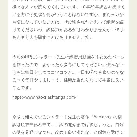
様々な方々が読んでくれています。10年20年練習を続けて
いる方に今更僕が何かいうことはないですが、まだヨガが
習慣になっていない方は、ぜひ騙されたと思って練習を続
けてくださいね。説得力があるかはわかりませんが、僕は
あんまり人を騙すことはありません。笑。
うちのHPにシャラート先生の練習用動画をまとめたページ
を作ったので、よかったら参考にしてください。慣れない
うちは毎日少しづつコツコツと。一日10分でも良いのでな
るべく毎日やりましょう。健康が当たり前って本当に良い
ことです。
https://www.naoki-ashtanga.com/
今取り組んでいるシャラート先生の著作『Ageless』の翻
訳は現在中休み中で、上訳の開始までは後ちょっと。自分
の訳を見返しながら、改めて良い本だな、と感銘を受けて