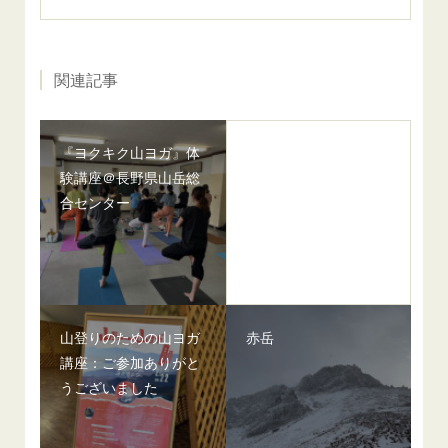
関連記事
『ヨクキク山ヨガ』体
験講座＠長野県山岳総
合センター
山登りのための山ヨガ
赤岳
講座：ご参加ありがと
うございました