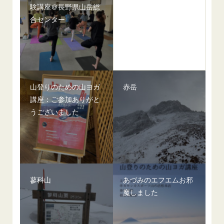
験講座＠長野県山岳総
合センター
山登りのための山ヨガ
赤岳
講座：ご参加ありがと
うございました
蓼科山
あづみのエフエムお邪
魔しました