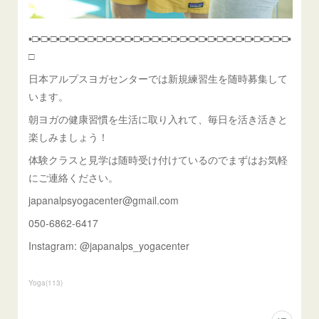
▪️□▪️□▪️□▪️□▪️□▪️□▪️□▪️□▪️□▪️□▪️□▪️□▪️□▪️□▪️□▪️□▪️□▪️□▪️□▪️□▪️□▪️□▪️□▪️□▪️□▪️□▪️□▪️□▪️
□
日本アルプスヨガセンターでは新規練習生を随時募集して
います。
朝ヨガの健康習慣を生活に取り入れて、毎日を活き活きと
楽しみましょう！
体験クラスと見学は随時受け付けているのでまずはお気軽
にご連絡ください。
japanalpsyogacenter@gmail.com
050-6862-6417
Instagram: @japanalps_yogacenter
Yoga
(
113
)