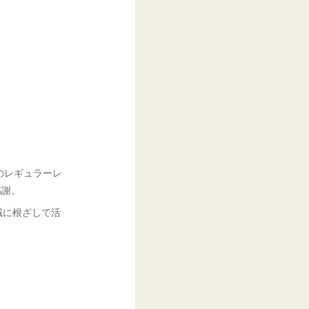
のレギュラーレ
感謝。
域に根ざして活