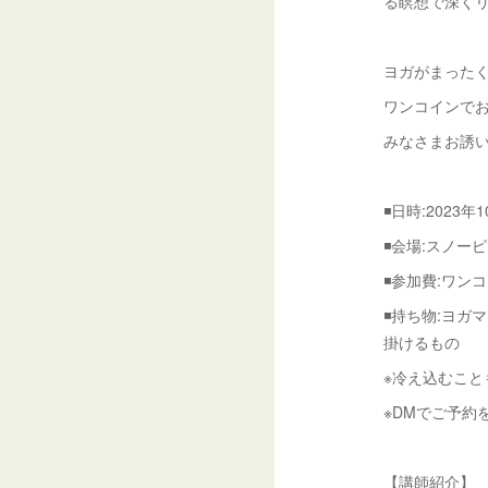
る瞑想で深く
ヨガがまった
ワンコインでお
みなさまお誘
◾️日時:2023年1
◾️会場:スノ
◾️参加費:ワンコ
◾️持ち物:ヨ
掛けるもの
※冷え込むこ
※DMでご予約
【講師紹介】