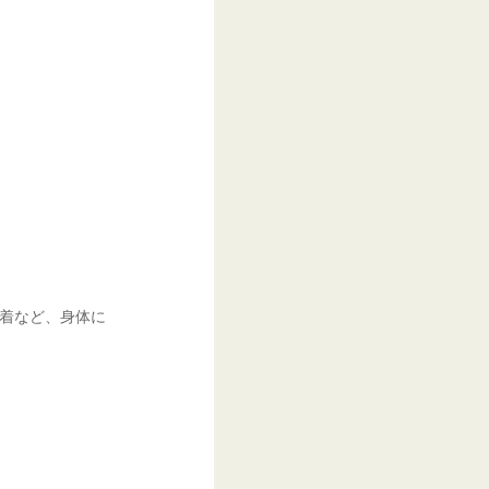
。
上着など、身体に