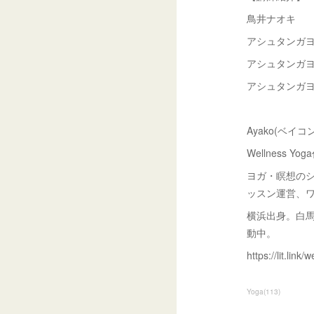
鳥井ナオキ
アシュタンガヨガ信州
アシュタンガ
アシュタンガ
Ayako(ベイコ
Wellness Yo
ヨガ・瞑想の
ッスン運営、ワ
横浜出身。白
動中。
https://lit.link
Yoga
(
113
)