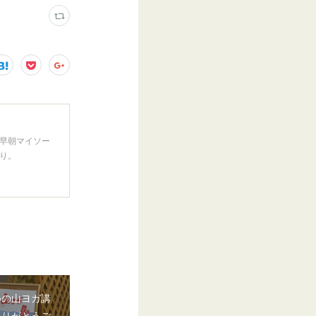
早朝マイソー
り。
めの山ヨガ講
ありがとうご