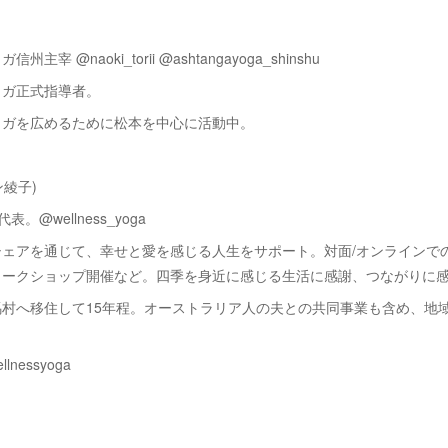
主宰 @naoki_torii @ashtangayoga_shinshu
ヨガ正式指導者。
ヨガを広めるために松本を中心に活動中。
ン綾子)
ga代表。@wellness_yoga
シェアを通じて、幸せと愛を感じる人生をサポート。対面/オンラインで
ークショップ開催など。四季を身近に感じる生活に感謝、つながりに
馬村へ移住して15年程。オーストラリア人の夫との共同事業も含め、地
/wellnessyoga