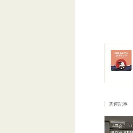
関連記事
『ヨクキク
講座＠長野