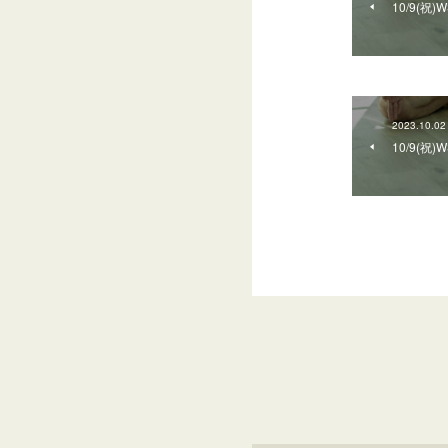
10/9(
2023.10.02
10/9(