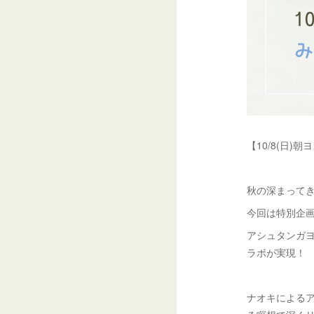
【10/8(日)
秋の深まって
今回は特別企
アシュタンガヨガ信
ラボが実現！
ナオキによるア