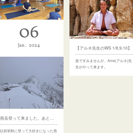
06
アシュタンガヨガやってます。
みんなで毎朝アシュタンガヨガやっ
Jan
2024
【アルネ先生のWS 1/8,9,10】
てます。まだまだ小規模なコミュ…
急ですみませんが、Arne(アルネ)先
生がやって来ます。
燕岳登って来ました。あとアルネ先生迎えに行きます
以前初秋に登って大好きになった燕