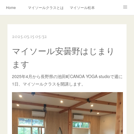
Home
マイソールクラスとは
マイソール松本
はじめての方へ
クラス料金
クラススケジュール
2025.03.15 05:32
講師プロフィール
講師からのメッセージ
BLOG
マイソール安曇野はじまり
連絡先
ます
2025年4月から長野県の池田町CANOA YOGA studioで週に
1日、マイソールクラスを開講します。