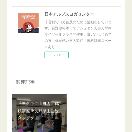
日本アルプスヨガセンター
非営利でヨガ普及のために活動をしていま
す。長野県松本市でアシュタンガヨガ早朝
マイソールクラス開催中。ヨガがはじめて
の方、体が硬い方大歓迎！無料駐車スペー
スあり。
フォロー
関連記事
『ヨクキク山ヨガ』体
験講座＠長野県山岳総
合センター