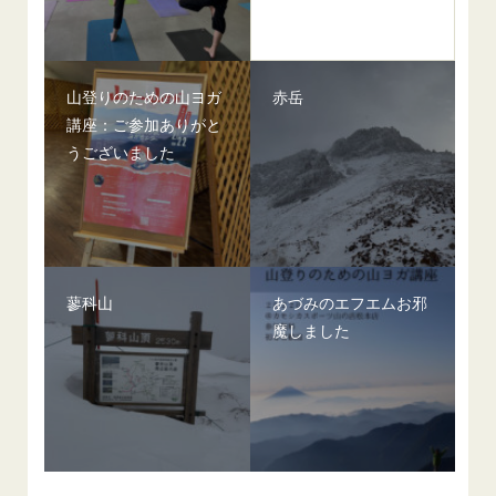
山登りのための山ヨガ
赤岳
講座：ご参加ありがと
うございました
蓼科山
あづみのエフエムお邪
魔しました